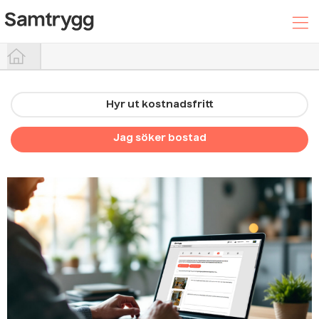
Hyr ut kostnadsfritt
Hyr ut din bostad
Jag söker bostad
Sök efter boende
Trygghetspaketet
Hjälpcenter
Logga In