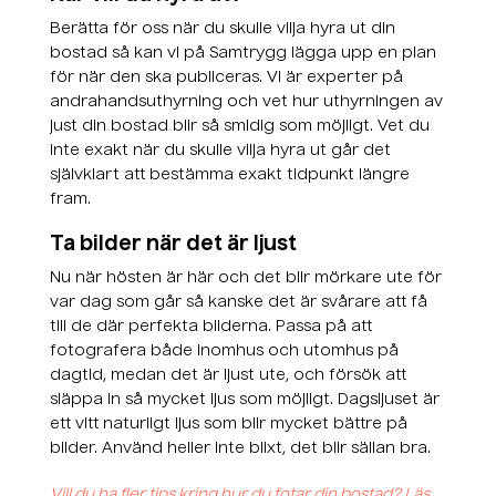
Berätta för oss när du skulle vilja hyra ut din
bostad så kan vi på Samtrygg lägga upp en plan
för när den ska publiceras. Vi är experter på
andrahandsuthyrning och vet hur uthyrningen av
just din bostad blir så smidig som möjligt. Vet du
inte exakt när du skulle vilja hyra ut går det
självklart att bestämma exakt tidpunkt längre
fram.
Ta bilder när det är ljust
Nu när hösten är här och det blir mörkare ute för
var dag som går så kanske det är svårare att få
till de där perfekta bilderna. Passa på att
fotografera både inomhus och utomhus på
dagtid, medan det är ljust ute, och försök att
släppa in så mycket ljus som möjligt. Dagsljuset är
ett vitt naturligt ljus som blir mycket bättre på
bilder. Använd heller inte blixt, det blir sällan bra.
Vill du ha fler tips kring hur du fotar din bostad? Läs