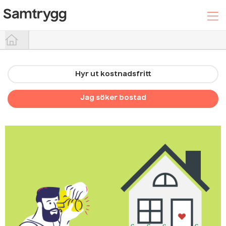
Hyr ut kostnadsfritt
Hyr ut din bostad
Jag söker bostad
Sök efter boende
Trygghetspaketet
Hjälpcenter
Logga In