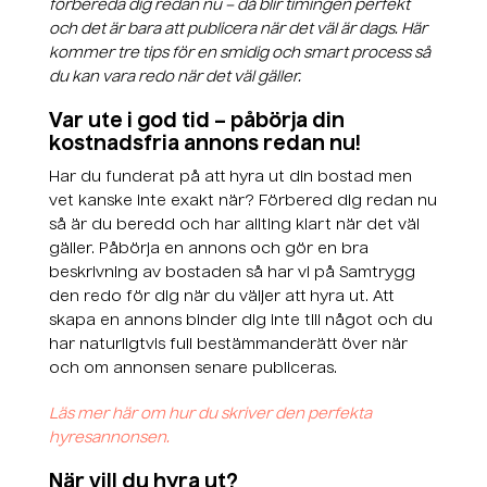
förbereda dig redan nu – då blir timingen perfekt
och det är bara att publicera när det väl är dags. Här
kommer tre tips för en smidig och smart process så
du kan vara redo när det väl gäller.
Var ute i god tid – påbörja din
kostnadsfria annons redan nu!
Har du funderat på att hyra ut din bostad men
vet kanske inte exakt när? Förbered dig redan nu
så är du beredd och har allting klart när det väl
gäller. Påbörja en annons och gör en bra
beskrivning av bostaden så har vi på Samtrygg
den redo för dig när du väljer att hyra ut. Att
skapa en annons binder dig inte till något och du
har naturligtvis full bestämmanderätt över när
och om annonsen senare publiceras.
Läs mer här om hur du skriver den perfekta
hyresannonsen.
När vill du hyra ut?