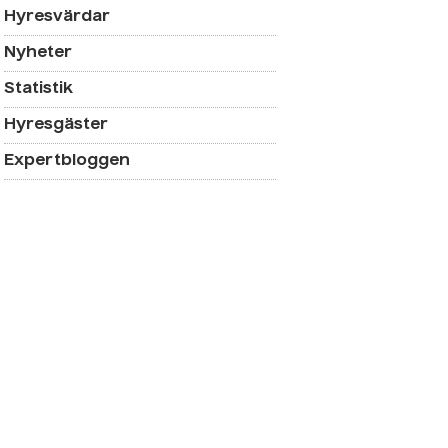
Hyresvärdar
Nyheter
Statistik
Hyresgäster
Expertbloggen
ra lägenhet utan bostadskö –