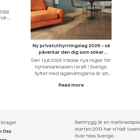
rygg
At
andra
bost
igt,
Gö
vill
fin
t är
Ny privatuthyrningslag 2026 – så
g
heten
påverkar den dig som söker
sna
a
bostad
Här
Den 1 juli 2026 trädde nya regler för
du
en
hyresmarknaden i kraft i Sverige.
 […]
Syftet med lagändringarna är att
skapa en mer flexibel och
Read more
fungerande bostadsmarknad där
fler bostäder kan användas
effektivt och där bostadsbristen på
sikt kan minska. I arbetet med de
nya reglerna har flera aktörer från
branschen bidragit med
Samtrygg är en marknadsplat
retaget
synpunkter, däribland Samtrygg,
starten 2013 har vi haft tuse
 Oss
som […]
över hela Sverige.