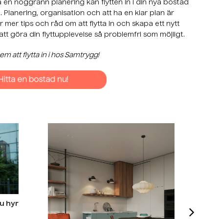
a en noggrann planering kan flytten in i din nya bostad
. Planering, organisation och att ha en klar plan är
ör mer tips och råd om att flytta in och skapa ett nytt
 att göra din flyttupplevelse så problemfri som möjligt.
hem att flytta in i hos Samtrygg!
u hyr
Hy