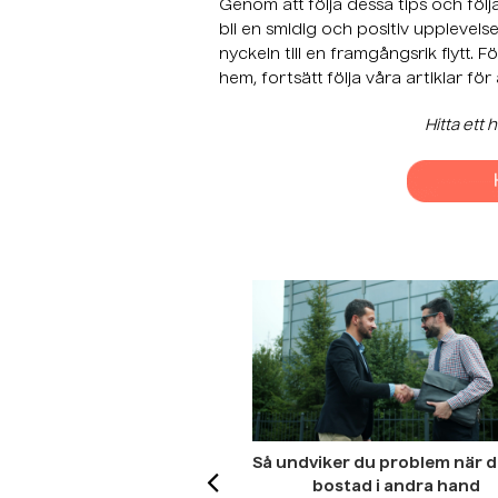
Genom att följa dessa tips och följ
bli en smidig och positiv upplevelse
nyckeln till en framgångsrik flytt. F
hem, fortsätt följa våra artiklar för
Hitta ett 
Så undviker du problem när d
bostad i andra hand