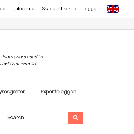
nde
Hjälpcenter
Skapa ett konto
Logga In
e inom andra hand. Vi
 du behöver veta om
yresgäster
Expertbloggen