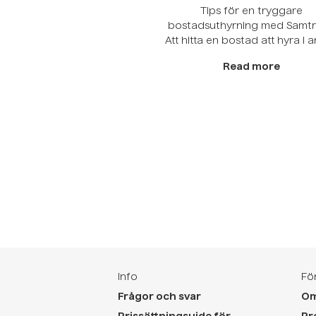
Tips för en tryggare
bostadsuthyrning med Samt
Att hitta en bostad att hyra i 
hand kan ibland kännas stress
Read more
särskilt i storstäder där
konkurrensen är hög. Många 
hitta något snabbt – men de
viktigt att inte glömma trygg
på vägen. Genom att var
noggrann från början kan 
minska risken för bedrägerier,
Info
Fö
Frågor och svar
Om