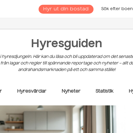
Hyr ut din bostad
Sök efter boe
Hyresguiden
 i hyresdjungeln. Här kan du läsa och bli uppdaterad om det senast
 från lagar och regler till spännande reportage och nyheter – allt
andrahandsmarknaden på ett och samma ställe!
r
Hyresvärdar
Nyheter
Statistik
H