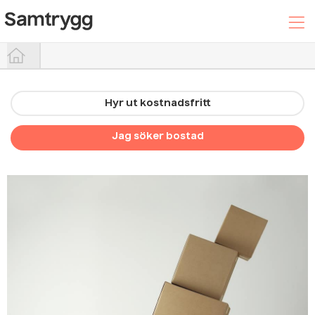
Hyr ut kostnadsfritt
Hyr ut din bostad
Jag söker bostad
Sök efter boende
Trygghetspaketet
Hjälpcenter
Logga In