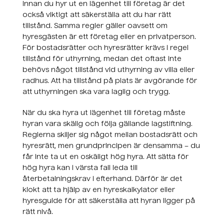
Innan du hyr ut en lägenhet till företag är det
också viktigt att säkerställa att du har rätt
tillstånd. Samma regler gäller oavsett om
hyresgästen är ett företag eller en privatperson.
För bostadsrätter och hyresrätter krävs i regel
tillstånd för uthyrning, medan det oftast inte
behövs något tillstånd vid uthyrning av villa eller
radhus. Att ha tillstånd på plats är avgörande för
att uthyrningen ska vara laglig och trygg.
När du ska hyra ut lägenhet till företag måste
hyran vara skälig och följa gällande lagstiftning.
Reglerna skiljer sig något mellan bostadsrätt och
hyresrätt, men grundprincipen är densamma – du
får inte ta ut en oskäligt hög hyra. Att sätta för
hög hyra kan i värsta fall leda till
återbetalningskrav i efterhand. Därför är det
klokt att ta hjälp av en hyreskalkylator eller
hyresguide för att säkerställa att hyran ligger på
rätt nivå.