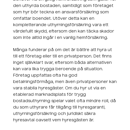
den uthyrda bostaden, samtidigt som företaget
som hyr bör teckna en ansvarsförsäkring som
omfattar boendet. Utöver detta kan en
kompletterande uthyrningsförsäkring vara ett
värdefullt skydd, eftersom den kan täcka skador
som inte alltid ingår i en vanlig hemförsäkring.
Många funderar på om det är bättre att hyra ut
till ett företag eller till en privatperson. Det finns
inget självklart svar, eftersom båda alternativen
kan vara lika trygga beroende på situation.
Företag uppfattas ofta ha god
betalningsförmåga, men även privatpersoner kan
vara stabila hyresgäster. Om du hyr ut via en
etablerad marknadsplats för trygg
bostadsuthyrning spelar valet ofta mindre roll, då
du som uthyrare får tillgång till hyresgaranti,
uthyrningsförsäkring och juridiskt säkra
hyresavtal oavsett vem hyresgästen är.