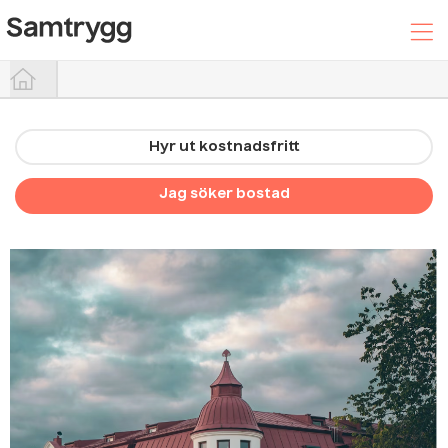
Hyr ut kostnadsfritt
Hyr ut din bostad
Jag söker bostad
Sök efter boende
Trygghetspaketet
Hjälpcenter
Logga In