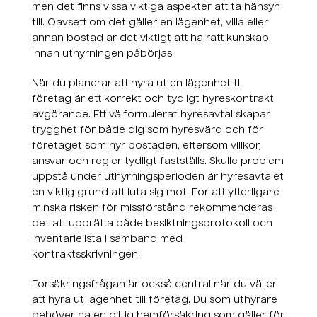
men det finns vissa viktiga aspekter att ta hänsyn
till. Oavsett om det gäller en lägenhet, villa eller
annan bostad är det viktigt att ha rätt kunskap
innan uthyrningen påbörjas.
När du planerar att hyra ut en lägenhet till
företag är ett korrekt och tydligt hyreskontrakt
avgörande. Ett välformulerat hyresavtal skapar
trygghet för både dig som hyresvärd och för
företaget som hyr bostaden, eftersom villkor,
ansvar och regler tydligt fastställs. Skulle problem
uppstå under uthyrningsperioden är hyresavtalet
en viktig grund att luta sig mot. För att ytterligare
minska risken för missförstånd rekommenderas
det att upprätta både besiktningsprotokoll och
inventarielista i samband med
kontraktsskrivningen.
Försäkringsfrågan är också central när du väljer
att hyra ut lägenhet till företag. Du som uthyrare
behöver ha en giltig hemförsäkring som gäller för