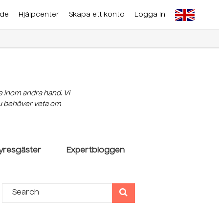
nde
Hjälpcenter
Skapa ett konto
Logga In
e inom andra hand. Vi
 du behöver veta om
yresgäster
Expertbloggen