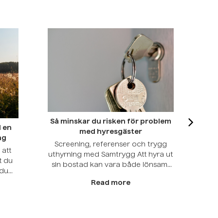
Så minskar du risken för problem
l en
med hyresgäster
ng
Screening, referenser och trygg
 att
uthyrning med Samtrygg Att hyra ut
t du
sin bostad kan vara både lönsamt
 du
och smidigt – men många
Read more
hyresvärdar oroar sig för sena
aden.
betalningar, dålig kommunikation
ra ut
eller skador på bostaden. Med rätt
Ny 
ler
förberedelser går det dock att