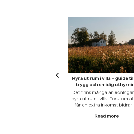
Hyra ut rum i villa – guide til
trygg och smidig uthyrni
Det finns många anledningar
hyra ut rum i villa. Förutom at
får en extra inkomst bidrar
också till att skapa fler
Read more
bostadsmöjligheter på markn
Oavsett om du planerar att hy
ett rum under en kortare el