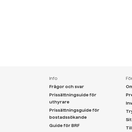
längre period finns det någ
viktiga saker att tänka på för
uthyrningen ska bli […]
Info
Fö
Frågor och svar
Om
Prissättningsuide för
Pr
uthyrare
In
Prissättningsguide för
Tr
bostadssökande
Si
Guide för BRF
Ti