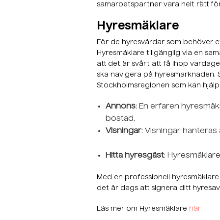
samarbetspartner vara helt rätt fö
Hyresmäklare
För de hyresvärdar som behöver ext
Hyresmäklare tillgänglig via en sam
att det är svårt att få ihop vardage
ska navigera på hyresmarknaden. 
Stockholmsregionen som kan hjälpa 
Annons
: En erfaren hyresmäkla
bostad.
Visningar
: Visningar hanteras
Hitta hyresgäst
: Hyresmäklaren
Med en professionell hyresmäklare ka
det är dags att signera ditt hyresav
Läs mer om Hyresmäklare
här.