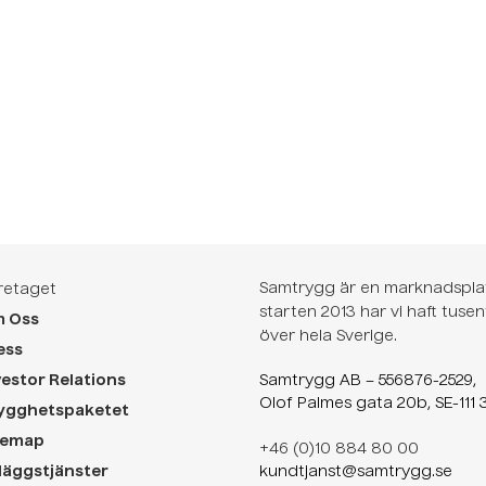
påv
ra
minska riskerna betydligt och skapa
 att
Den 
en tryggare uthyrning för båda
hy
parter. Här är några av […]
Sy
fu
eff
si
nya
sy
Samtrygg är en marknadsplat
retaget
starten 2013 har vi haft tuse
 Oss
över hela Sverige.
ess
vestor Relations
Samtrygg AB – 556876-2529,
Olof Palmes gata 20b, SE-111 
ygghetspaketet
temap
+46 (0)10 884 80 00
lläggstjänster
kundtjanst@samtrygg.se