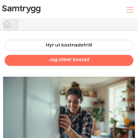
Hyr ut kostnadsfritt
Hyr ut din bostad
Jag söker bostad
Sök efter boende
Trygghetspaketet
Hjälpcenter
Logga In