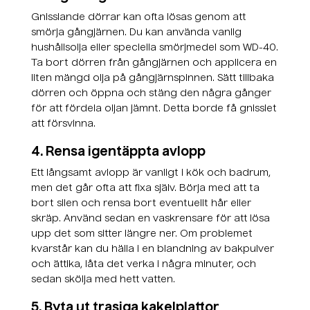
Gnisslande dörrar kan ofta lösas genom att
smörja gångjärnen. Du kan använda vanlig
hushållsolja eller speciella smörjmedel som WD-40.
Ta bort dörren från gångjärnen och applicera en
liten mängd olja på gångjärnspinnen. Sätt tillbaka
dörren och öppna och stäng den några gånger
för att fördela oljan jämnt. Detta borde få gnisslet
att försvinna.
4. Rensa igentäppta avlopp
Ett långsamt avlopp är vanligt i kök och badrum,
men det går ofta att fixa själv. Börja med att ta
bort silen och rensa bort eventuellt hår eller
skräp. Använd sedan en vaskrensare för att lösa
upp det som sitter längre ner. Om problemet
kvarstår kan du hälla i en blandning av bakpulver
och ättika, låta det verka i några minuter, och
sedan skölja med hett vatten.
5. Byta ut trasiga kakelplattor