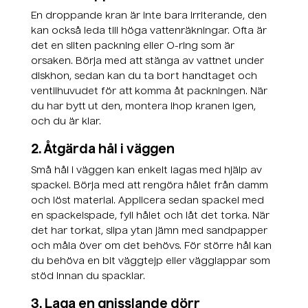
En droppande kran är inte bara irriterande, den
kan också leda till höga vattenräkningar. Ofta är
det en sliten packning eller O-ring som är
orsaken. Börja med att stänga av vattnet under
diskhon, sedan kan du ta bort handtaget och
ventilhuvudet för att komma åt packningen. När
du har bytt ut den, montera ihop kranen igen,
och du är klar.
2. Åtgärda hål i väggen
Små hål i väggen kan enkelt lagas med hjälp av
spackel. Börja med att rengöra hålet från damm
och löst material. Applicera sedan spackel med
en spackelspade, fyll hålet och låt det torka. När
det har torkat, slipa ytan jämn med sandpapper
och måla över om det behövs. För större hål kan
du behöva en bit väggtejp eller vägglappar som
stöd innan du spacklar.
3. Laga en gnisslande dörr