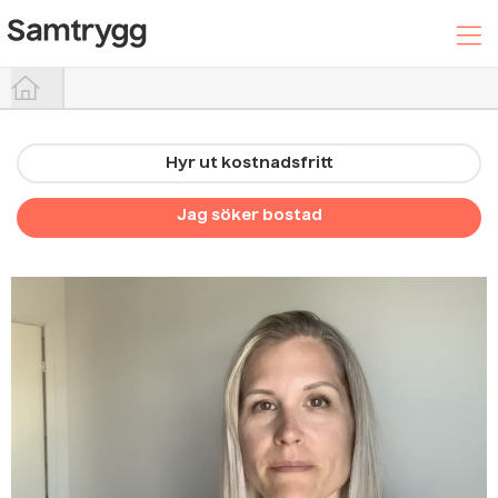
Hyr ut kostnadsfritt
Hyr ut din bostad
Jag söker bostad
Sök efter boende
Trygghetspaketet
Hjälpcenter
Logga In