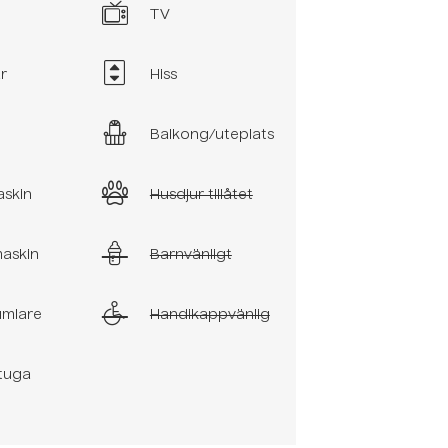
TV
r
Hiss
Balkong/uteplats
askin
Husdjur tillåtet
maskin
Barnvänligt
umlare
Handikappvänlig
stuga