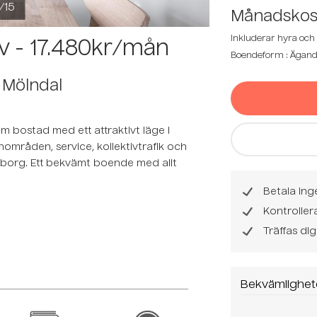
1/15
Månadskos
Inkluderar hyra och 
lsv - 17.480kr/mån
Boendeform : Ägand
1 Mölndal
am bostad med ett attraktivt läge i
nområden, service, kollektivtrafik och
eborg. Ett bekvämt boende med allt
Betala ing
Kontrolle
Träffas dig
Bekvämlighet