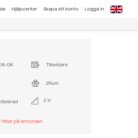
nde
Hjälpcenter
Skapa ett konto
Logga In
08-08
Tillsvidare
2
Rum
2 tr
möblerad
 tittat på annonsen