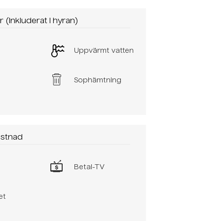
 (inkluderat i hyran)
e
Uppvärmt vatten
n
Sophämtning
ostnad
Betal-TV
et