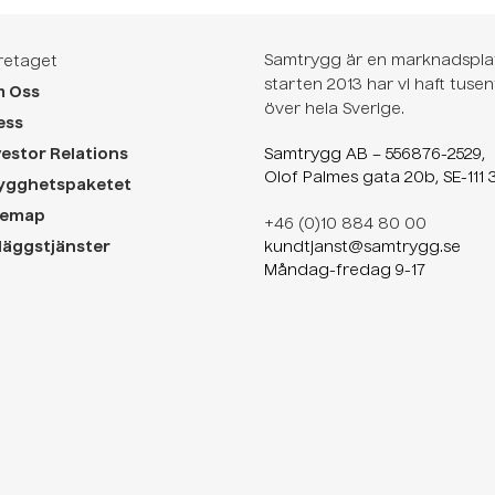
Samtrygg är en marknadsplat
retaget
starten 2013 har vi haft tuse
 Oss
över hela Sverige.
ess
vestor Relations
Samtrygg AB – 556876-2529,
Olof Palmes gata 20b, SE-111 
ygghetspaketet
temap
+46 (0)10 884 80 00
lläggstjänster
kundtjanst@samtrygg.se
Måndag-fredag 9-17