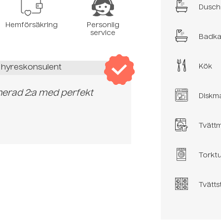
Dusch
Hemförsäkring
Personlig
service
Badka
Kök
 hyreskonsulent
anerad 2:a med perfekt
Diskm
Tvätt
Torkt
Tvätt