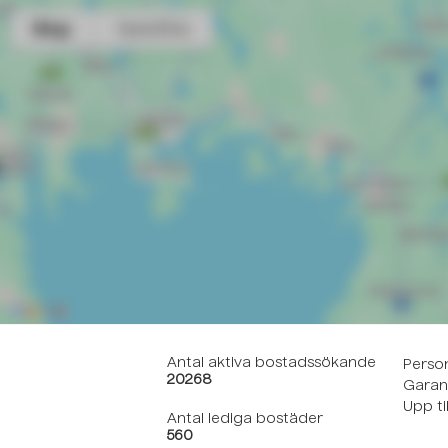
Antal aktiva bostadssökande
Person
20268
Garan
Upp ti
Antal lediga bostäder
560