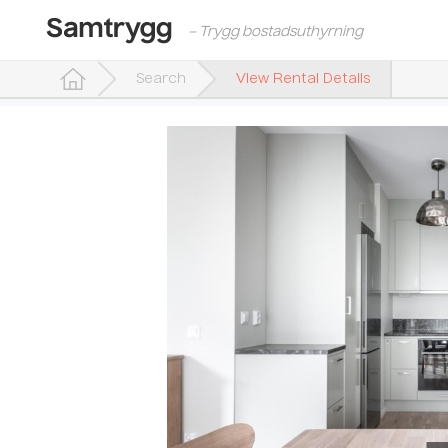
– Trygg bostadsuthyrning
Search
View Rental Details