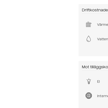
Driftkostnader
Värm
Vatte
Mot tilläggsk
El
Intern