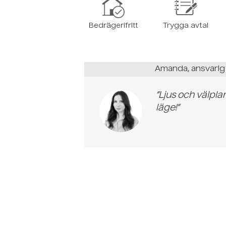
Bedrägerifritt
Trygga avtal
Amanda, ansvarig
”Ljus och välpl
läge!”