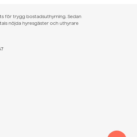
s för trygg bostadsuthyrning. Sedan
ntals nöjda hyresgäster och uthyrare
37