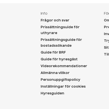
Info
Fö
Frågor och svar
Om
Prissättningsuide för
Pr
uthyrare
In
Prissättningsguide för
Tr
bostadssökande
Si
Guide för BRF
Ti
Guide för hyresgäst
Videorekommendationer
Allmänna villkor
Personuppgiftspolicy
Inställningar för cookies
Hyresguiden