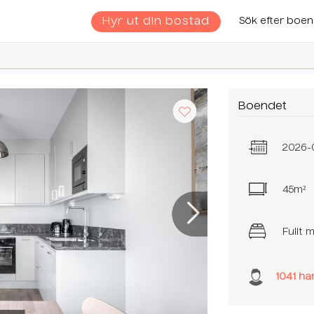
Hyr ut din bostad
Sök efter boe
Boendet
2026-
45
m²
Fullt 
1041
har