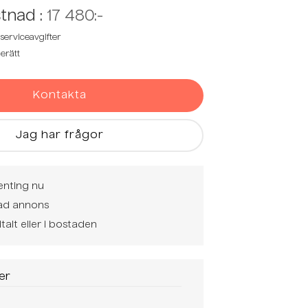
tnad :
17 480:-
serviceavgifter
erätt
Kontakta
Jag har frågor
enting nu
rad annons
italt eller i bostaden
er